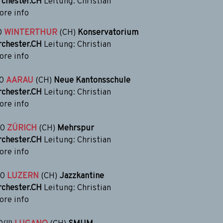
chester.CH
Leitung: Christian
re info
0
WINTERTHUR
(CH)
Konservatorium
chester.CH
Leitung: Christian
re info
30
AARAU
(CH)
Neue Kantonsschule
chester.CH
Leitung: Christian
re info
30
ZÜRICH
(CH)
Mehrspur
chester.CH
Leitung: Christian
re info
30
LUZERN
(CH)
Jazzkantine
chester.CH
Leitung: Christian
re info