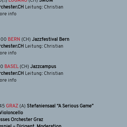
(!!)
LUGANO
(CH)
SMUM
chester.CH
Leitung: Christian
re info
:00
BERN
(CH)
Jazzfestival Bern
chester.CH
Leitung: Christian
re info
30
BASEL
(CH)
Jazzcampus
chester.CH
Leitung: Christian
re info
:45
GRAZ
(A)
Stefaniensaal
“A Serious Game”
Violoncello
osses Orchester Graz
spiel – Dirigent, Moderation