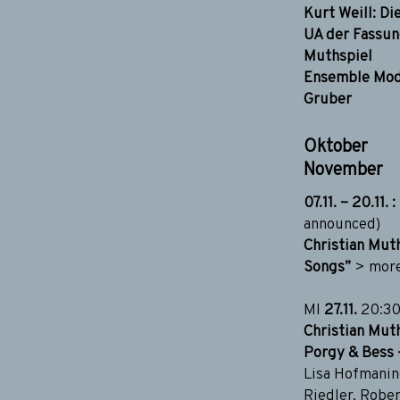
Kurt Weill: D
UA der Fassun
Muthspiel
Ensemble Mode
Gruber
Oktober
November
07.11. – 20.11.
announced)
Christian Mut
Songs”
>
more
MI
27.11.
20:3
Christian Mu
Porgy & Bess
Lisa Hofmaning
Riedler, Rober