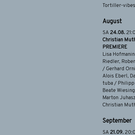
Tortiller-vibe
August
SA
24.08.
21:
Christian Mu
PREMIERE
Lisa Hofmaning
Riedler, Rober
/ Gerhard Orni
Alois Eberl, D
tuba / Philipp
Beate Wiesinge
Marton Juhasz
Christian Muth
September
SA
21.09
.
20: