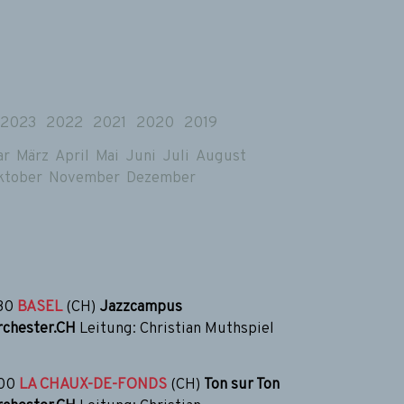
2023
2022
2021
2020
2019
ar
März
April
Mai
Juni
Juli
August
ktober
November
Dezember
30
BASEL
(CH)
Jazzcampus
chester.CH
Leitung: Christian Muthspiel
00
LA CHAUX-DE-FONDS
(CH)
Ton sur Ton