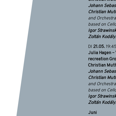
Johann Sebast
Christian Muth
and Orchestra
based on Cello
Igor Strawinsk
Zoltán Kodály
DI
21.05.
19:4
Julia Hagen – 
recreation Gr
Christian Muth
Johann Sebast
Christian Muth
and Orchestra
based on Cello
Igor Strawinsk
Zoltán Kodály
Juni