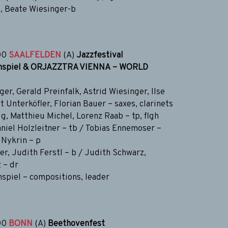
s, Beate Wiesinger-b
00
SAALFELDEN
(A)
Jazzfestival
thspiel & ORJAZZTRA VIENNA – WORLD
er, Gerald Preinfalk, Astrid Wiesinger, Ilse
t Unterköfler, Florian Bauer – saxes, clarinets
g, Matthieu Michel, Lorenz Raab – tp, flgh
aniel Holzleitner – tb / Tobias Ennemoser –
 Nykrin – p
r, Judith Ferstl – b / Judith Schwarz,
 – dr
spiel – compositions, leader
00
BONN
(A)
Beethovenfest