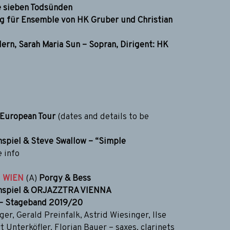
ie sieben Todsünden
g für Ensemble von HK Gruber und Christian
rn, Sarah Maria Sun – Sopran, Dirigent: HK
 : European Tour
(dates and details to be
hspiel & Steve Swallow – “Simple
 info
0
WIEN
(A)
Porgy & Bess
thspiel & ORJAZZTRA VIENNA
 – Stageband 2019/20
er, Gerald Preinfalk, Astrid Wiesinger, Ilse
t Unterköfler, Florian Bauer – saxes, clarinets