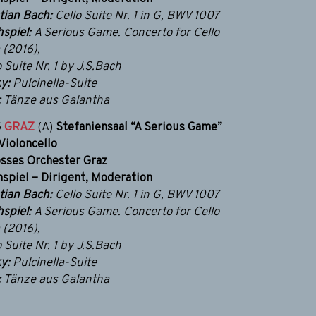
ian Bach:
Cello Suite Nr. 1 in G, BWV 1007
spiel:
A Serious Game. Concerto for Cello
 (2016),
 Suite Nr. 1 by J.S.Bach
y:
Pulcinella-Suite
:
Tänze aus Galantha
5
GRAZ
(A)
Stefaniensaal
“A Serious Game”
Violoncello
osses Orchester Graz
spiel – Dirigent, Moderation
ian Bach:
Cello Suite Nr. 1 in G, BWV 1007
spiel:
A Serious Game. Concerto for Cello
 (2016),
 Suite Nr. 1 by J.S.Bach
y:
Pulcinella-Suite
:
Tänze aus Galantha