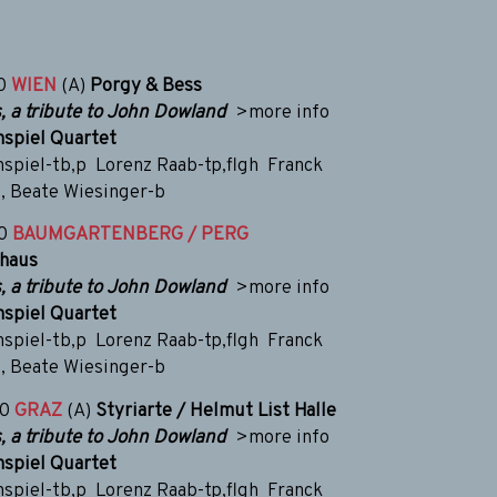
30
WIEN
(A)
Porgy & Bess
, a tribute to John Dowland
>more info
hspiel Quartet
hspiel-tb,p Lorenz Raab-tp,flgh Franck
s, Beate Wiesinger-b
00
BAUMGARTENBERG / PERG
shaus
, a tribute to John Dowland
>more info
hspiel Quartet
hspiel-tb,p Lorenz Raab-tp,flgh Franck
s, Beate Wiesinger-b
00
GRAZ
(A)
Styriarte / Helmut List Halle
, a tribute to John Dowland
>more info
hspiel Quartet
hspiel-tb,p Lorenz Raab-tp,flgh Franck