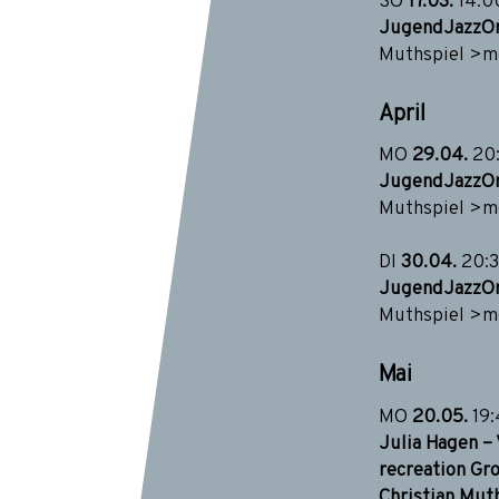
SO
17.03.
14:00
JugendJazzOr
Muthspiel
>mo
April
MO
29
.04.
20
JugendJazzOr
Muthspiel
>mo
DI
30.04.
20:
JugendJazzOr
Muthspiel
>mo
Mai
MO
20.05.
19
Julia Hagen – 
recreation Gr
Christian Muth