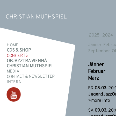
2025
2024
Jänner
Febru
HOME
CDS & SHOP
September
O
CONCERTS
ORJAZZTRA VIENNA
Jänner
CHRISTIAN MUTHSPIEL
Februar
MEDIA
CONTACT & NEWSLETTER
März
INTERN
FR
08.03.
20:
JugendJazzOr
>more info
SA
09.03.
20: