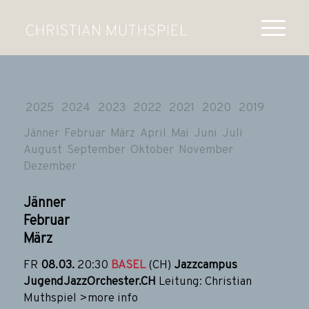
2025
2024
2023
2022
2021
2020
2019
Jänner
Februar
März
April
Mai
Juni
Juli
August
September
Oktober
November
Dezember
Jänner
Februar
März
FR
08.03.
20:30
BASEL
(CH)
Jazzcampus
JugendJazzOrchester.CH
Leitung: Christian
Muthspiel
>more info