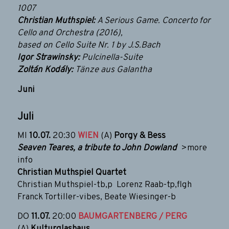
1007
Christian Muthspiel:
A Serious Game. Concerto for
Cello and Orchestra (2016),
based on Cello Suite Nr. 1 by J.S.Bach
Igor Strawinsky:
Pulcinella-Suite
Zoltán Kodály:
Tänze aus Galantha
Juni
Juli
MI
10.07.
20:30
WIEN
(A)
Porgy & Bess
Seaven Teares, a tribute to John Dowland
>more
info
Christian Muthspiel Quartet
Christian Muthspiel-tb,p Lorenz Raab-tp,flgh
Franck Tortiller-vibes, Beate Wiesinger-b
DO
11.07.
20:00
BAUMGARTENBERG / PERG