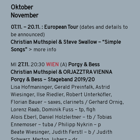
Oktober
November
07.11. – 20.11. : European Tour
(dates and details to
be announced)
Christian Muthspiel & Steve Swallow – “Simple
Songs”
>
more info
MI
27.11.
20:30
WIEN
(A)
Porgy & Bess
Christian Muthspiel & ORJAZZTRA VIENNA
Porgy & Bess – Stageband 2019/20
Lisa Hofmaninger, Gerald Preinfalk, Astrid
Wiesinger, Ilse Riedler, Robert Unterköfler,
Florian Bauer – saxes, clarinets / Gerhard Ornig,
Lorenz Raab, Dominik Fuss – tp, flgh
Alois Eberl, Daniel Holzleitner – tb / Tobias
Ennemoser – tuba / Philipp Nykrin – p
Beate Wiesinger, Judith Ferstl – b / Judith