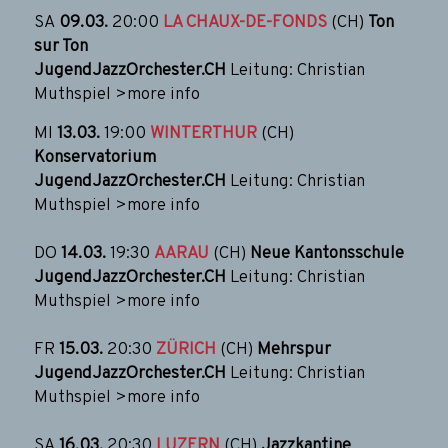
SA
09.03.
20:00
LA CHAUX-DE-FONDS
(CH)
Ton
sur Ton
JugendJazzOrchester.CH
Leitung: Christian
Muthspiel
>more info
MI
13.03.
19:00
WINTERTHUR
(CH)
Konservatorium
JugendJazzOrchester.CH
Leitung: Christian
Muthspiel
>more info
DO
14.03.
19:30
AARAU
(CH)
Neue Kantonsschule
JugendJazzOrchester.CH
Leitung: Christian
Muthspiel
>more info
FR
15.03.
20:30
ZÜRICH
(CH)
Mehrspur
JugendJazzOrchester.CH
Leitung: Christian
Muthspiel
>more info
SA
16.03.
20:30
LUZERN
(CH)
Jazzkantine