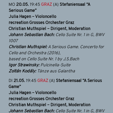
MO
20.05.
19:45
GRAZ
(A)
Stefaniensaal
“A
Serious Game”
Julia Hagen – Violoncello
recreation Grosses Orchester Graz
Christian Muthspiel – Dirigent, Moderation
Johann Sebastian Bach:
Cello Suite Nr. 1 in G, BWV
1007
Christian Muthspiel:
A Serious Game. Concerto for
Cello and Orchestra (2016),
based on Cello Suite Nr. 1 by J.S.Bach
Igor Strawinsky:
Pulcinella-Suite
Zoltán Kodály:
Tänze aus Galantha
DI
21.05.
19:45
GRAZ
(A)
Stefaniensaal
“A Serious
Game”
Julia Hagen – Violoncello
recreation Grosses Orchester Graz
Christian Muthspiel – Dirigent, Moderation
Johann Sebastian Bach:
Cello Suite Nr. 1 in G, BWV