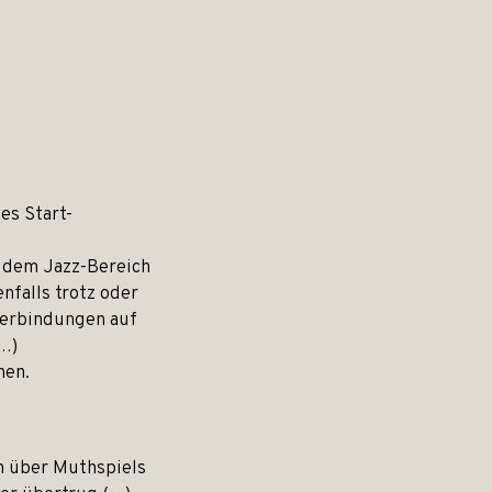
es Start-
s dem Jazz-Bereich
nfalls trotz oder
verbindungen auf
…)
nen.
h über Muthspiels