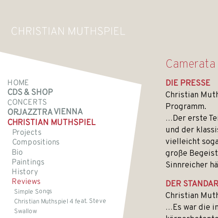
Camerata 
HOME
DIE PRESSE
CDS & SHOP
Christian Muth
CONCERTS
Programm.
ORJAZZTRA VIENNA
…Der erste Te
CHRISTIAN MUTHSPIEL
und der klassi
Projects
vielleicht so
Compositions
Bio
große Begeist
Paintings
Sinnreicher hä
History
Reviews
DER STANDA
Simple Songs
Christian Mut
Christian Muthspiel 4 feat. Steve
…Es war die i
Swallow