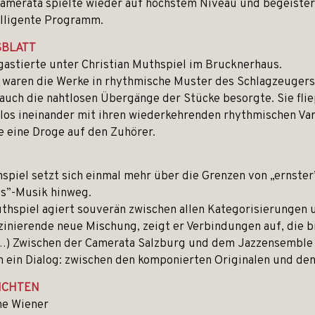
amerata spielte wieder auf höchstem Niveau und begeister
elligente Programm.
SBLATT
gastierte unter Christian Muthspiel im Brucknerhaus.
waren die Werke in rhythmische Muster des Schlagzeugers 
auch die nahtlosen Übergänge der Stücke besorgte. Sie fli
tlos ineinander mit ihren wiederkehrenden rhythmischen Va
e eine Droge auf den Zuhörer.
spiel setzt sich einmal mehr über die Grenzen von „ernster
s”-Musik hinweg.
thspiel agiert souverän zwischen allen Kategorisierungen u
zinierende neue Mischung, zeigt er Verbindungen auf, die bi
…) Zwischen der Camerata Salzburg und dem Jazzensemble
h ein Dialog: zwischen den komponierten Originalen und den 
ICHTEN
ne Wiener