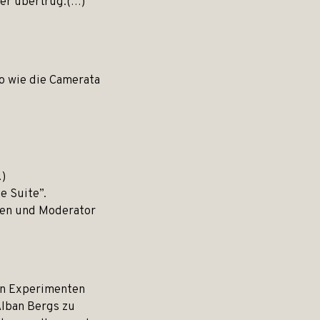
er übertrug.(…)
o wie die Camerata
…)
e Suite”.
ten und Moderator
hen Experimenten
Alban Bergs zu