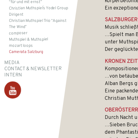
körperbetonte
“für und mit ernst”
Ein exzeption
Christian Muthspiel´s Yodel Group
Dirigent
SALZBURGER
Christian Muthspiel Trio “Against
Musik schließ
The Wind”
composer
…Spielt man B
Muthspiel & Muthspiel
unter Muthspi
mozart loops
Der geglückte
Camerata Salzburg
KRONEN ZEI
MEDIA
Kompositionen
CONTACT & NEWSLETTER
INTERN
…von betäuben
Alban Bergs gl
Eine packende
Christian Muth
OBERÖSTERR
Durch Nacht u
…Sieben Bruch
dem Phantasti