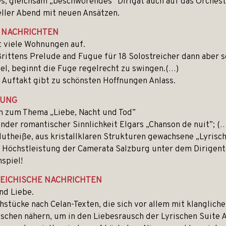
s, gleichsam „beschwörendes” Dirigat auch auf das Orchest
eller Abend mit neuen Ansätzen.
 NACHRICHTEN
t viele Wohnungen auf.
rittens Prelude and Fugue für 18 Solostreicher dann aber s
el, beginnt die Fuge regelrecht zu swingen.(…)
 Auftakt gibt zu schönsten Hoffnungen Anlass.
TUNG
 zum Thema „Liebe, Nacht und Tod”
der romantischer Sinnlichkeit Elgars „Chanson de nuit”; (
utheiße, aus kristallklaren Strukturen gewachsene „Lyrisch
 Höchstleistung der Camerata Salzburg unter dem Dirigen
spiel!
EICHISCHE NACHRICHTEN
nd Liebe.
stücke nach Celan-Texten, die sich vor allem mit klanglic
schen nähern, um in den Liebesrausch der Lyrischen Suite 