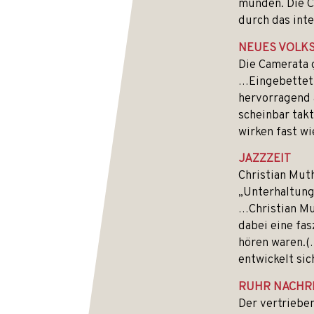
münden. Die C
durch das int
NEUES VOLK
Die Camerata 
…Eingebettet 
hervorragend 
scheinbar tak
wirken fast wi
JAZZZEIT
Christian Muth
„Unterhaltung
…Christian Mu
dabei eine fas
hören waren.(
entwickelt sic
RUHR NACHR
Der vertriebe