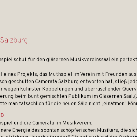
Salzburg
spiel schuf für den gläsernen Musikvereinssaal ein perfekt
il eines Projekts, das Muthspiel im Verein mit Freunden au
sch geschulten Camerata Salzburg entworfen hat, stieß jede
gar wegen kühnster Koppelungen und überraschender Quer
erung beim bunt gemischten Publikum im Gläsernen Saal.(
tte man tatsächlich für die neuen Säle nicht „einatmen” kön
RD
hspiel und die Camerata im Musikverein.
nnere Energie des spontan schöpferischen Musikers, die sic