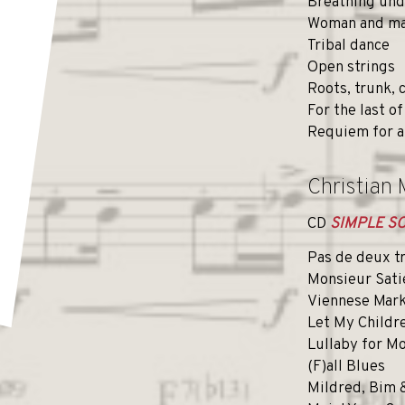
Breathing un
Woman and m
Tribal dance
Open strings
Roots, trunk, 
For the last of
Requiem for a
Christian 
CD
SIMPLE 
Pas de deux t
Monsieur Sati
Viennese Mark
Let My Childr
Lullaby for Mo
(F)all Blues
Mildred, Bim