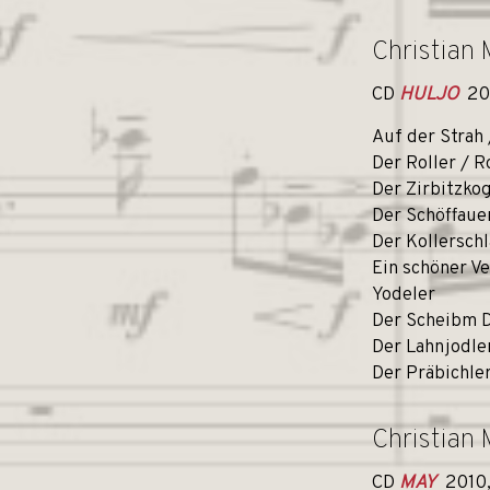
Christian 
CD
HULJO
20
Auf der Strah 
Der Roller / R
Der Zirbitzkog
Der Schöffauer
Der Kollerschl
Ein schöner V
Yodeler
Der Scheibm D
Der Lahnjodle
Der Präbichle
Christian 
CD
MAY
2010,