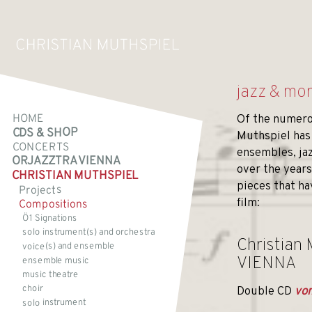
jazz & mo
HOME
Of the numero
CDS & SHOP
Muthspiel has 
CONCERTS
ensembles, ja
ORJAZZTRA VIENNA
over the years,
CHRISTIAN MUTHSPIEL
pieces that h
Projects
film:
Compositions
Ö1 Signations
solo instrument(s) and orchestra
Christian
voice(s) and ensemble
VIENNA
ensemble music
music theatre
choir
Double CD
vo
solo instrument