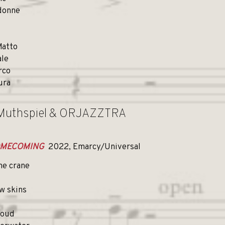
 donne
Matto
ale
irco
ura
 Muthspiel & ORJAZZTRA
MECOMING
2022, Emarcy/Universal
the crane
w skins
loud