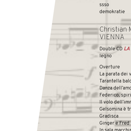
ssso
demokratie
Christian
VIENNA
Double CD
LA
legno
Overture
La parata dei 
Tarantella bal
Danza dell’am
Federico, spir
Il volo dell’i
Gelsomina è tr
Gradisca
Ginger e Fred
In sala macchi