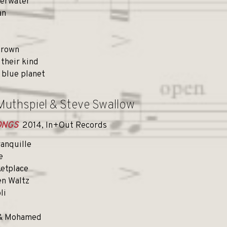
derwater
an
crown
 their kind
 blue planet
Muthspiel & Steve Swallow
SONGS
2014, In+Out Records
ranquille
e
etplace
en Waltz
li
 & Mohamed