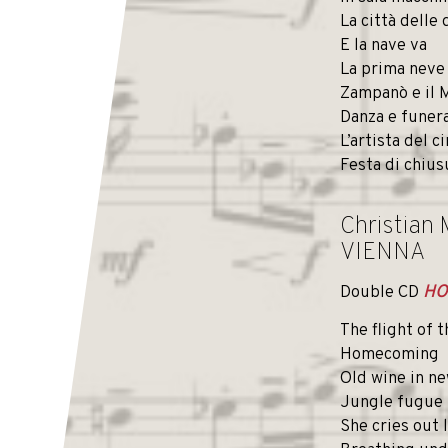
La città delle
E la nave va
La prima neve
Zampanò e il 
Danza e funer
L’artista del c
Festa di chius
Christian
VIENNA
Double CD
HO
The flight of 
Homecoming
Old wine in ne
Jungle fugue
She cries out 