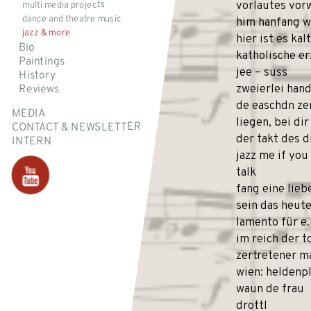
vorlautes vor
multi media projects
dance and theatre music
him hanfang w
jazz & more
hier ist es kalt
Bio
katholische e
Paintings
jee – suss
History
zweierlei han
Reviews
de easchdn ze
MEDIA
liegen, bei dir
CONTACT & NEWSLETTER
der takt des
INTERN
jazz me if you
talk
fang eine lieb
sein das heut
lamento für e. 
im reich der t
zertretener m
wien: heldenp
waun de frau
drottl