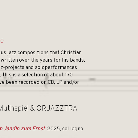
re
us jazz compositions that Christian
written over the years for his bands,
zz-projects and soloperformances
 this is a selection of about 170
ave been recorded on CD, LP and/or
 Muthspiel & ORJAZZTRA
m Jandln zum Ernst
2025, col legno