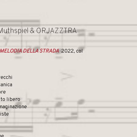
 Muthspiel & ORJAZZTRA
 MELODIA DELLA STRADA
2022, col
vecchi
canica
ore
ito libero
mmaginazione
iste
ne