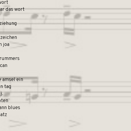
wort
ar das wort
rziehung
dzeichen
n joa
 drummers
 can
e amsel ein
en tag
j.
oten
ann blues
latz