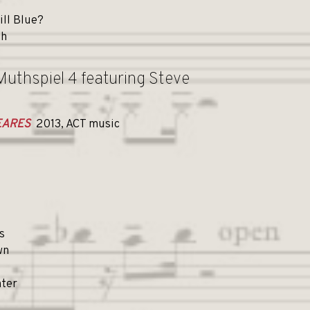
ill Blue?
th
Muthspiel 4 featuring Steve
TEARES
2013, ACT music
s
wn
hter