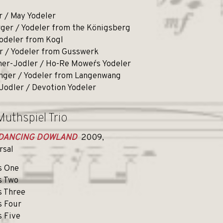
r / May Yodeler
ger / Yodeler from the Königsberg
Yodeler from Kogl
 / Yodeler from Gusswerk
er-Jodler / Ho-Re Mower´s Yodeler
nger / Yodeler from Langenwang
Jodler / Devotion Yodeler
Muthspiel Trio
DANCING DOWLAND
2009,
rsal
s One
s Two
s Three
s Four
s Five