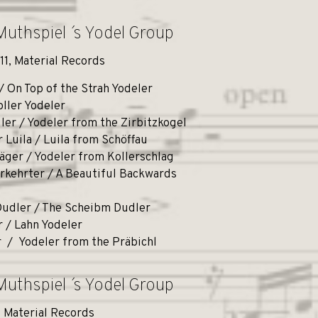
Muthspiel ´ s Yodel Group
11, Material Records
/ On Top of the Strah Yodeler
oller Yodeler
ler / Yodeler from the Zirbitzkogel
 Luila / Luila from Schöffau
äger / Yodeler from Kollerschlag
erkehrter / A Beautiful Backwards
udler / The Scheibm Dudler
r / Lahn Yodeler
r / Yodeler from the Präbichl
Muthspiel ´ s Yodel Group
 Material Records