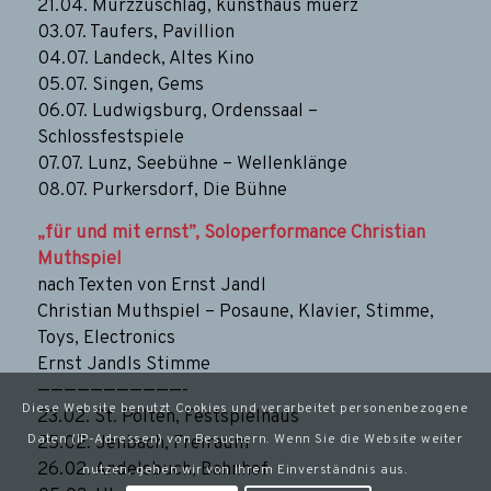
21.04. Mürzzuschlag, kunsthaus muerz
03.07. Taufers, Pavillion
04.07. Landeck, Altes Kino
05.07. Singen, Gems
06.07. Ludwigsburg, Ordenssaal –
Schlossfestspiele
07.07. Lunz, Seebühne – Wellenklänge
08.07. Purkersdorf, Die Bühne
„für und mit ernst”, Soloperformance Christian
Muthspiel
nach Texten von Ernst Jandl
Christian Muthspiel – Posaune, Klavier, Stimme,
Toys, Electronics
Ernst Jandls Stimme
———————————-
Diese Website benutzt Cookies und verarbeitet personenbezogene
23.02. St. Pölten, Festspielhaus
Daten (IP-Adressen) von Besuchern. Wenn Sie die Website weiter
25.02. Jenbach, Freiraum
26.02. Andelsbuch, Bahnhof
nutzen, gehen wir von Ihrem Einverständnis aus.